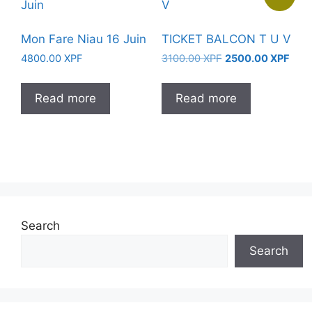
Mon Fare Niau 16 Juin
TICKET BALCON T U V
Original
Curr
4800.00
XPF
3100.00
XPF
2500.00
XPF
price
price
was:
is:
Read more
Read more
3100.00 XPF.
2500
Search
Search