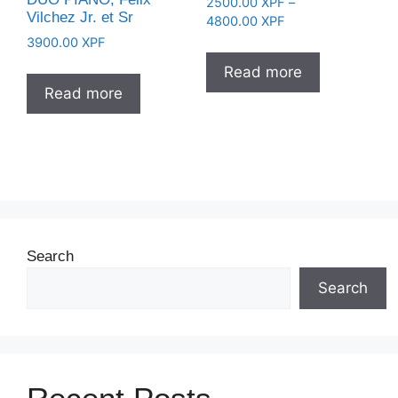
2500.00
XPF
–
Vilchez Jr. et Sr
Price
4800.00
XPF
range:
3900.00
XPF
2500.00 XPF
Read more
through
Read more
4800.00 XPF
Search
Search