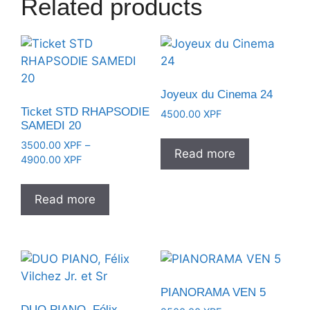
Related products
Joyeux du Cinema 24
Ticket STD RHAPSODIE
4500.00
XPF
SAMEDI 20
3500.00
XPF
–
Read more
Price
4900.00
XPF
range:
3500.00 XPF
Read more
through
4900.00 XPF
PIANORAMA VEN 5
DUO PIANO, Félix