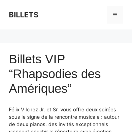
Skip
to
BILLETS
Menu
content
Billets VIP
“Rhapsodies des
Amériques”
Félix Vilchez Jr. et Sr. vous offre deux soirées
sous le signe de la rencontre musicale : autour
de deux pianos, des invités exceptionnels
viennent enrichir le répertoire avec émotion,